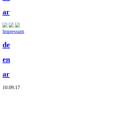
ar
Impressum
de
en
ar
10.09.17