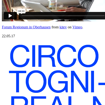
Forum Regionum in Oberhausen
from
kitev
on
Vimeo
.
22.05.17