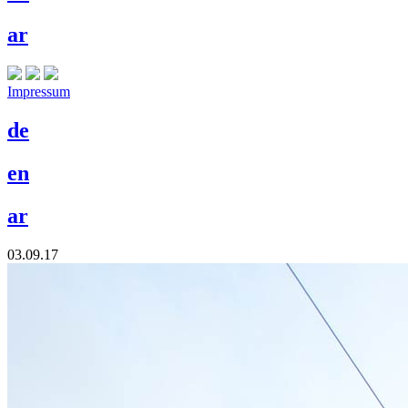
ar
Impressum
de
en
ar
03.09.17