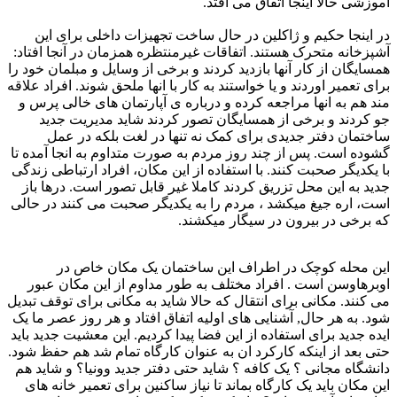
آموزشی حالا اینجا اتفاق می افتد.
در اینجا حکیم و ژاکلین در حال ساخت تجهیزات داخلی برای این
آشپزخانه متحرک هستند. اتفاقات غیرمنتظره همزمان در آنجا افتاد:
همسایگان از کار آنها بازدید کردند و برخی از وسایل و مبلمان خود را
برای تعمیر اوردند و یا خواستند به کار با انها ملحق شوند. افراد علاقه
مند هم به انها مراجعه کرده و درباره ی آپارتمان های خالی پرس و
جو کردند و برخی از همسایگان تصور کردند شاید مدیریت جدید
ساختمان دفتر جدیدی برای کمک نه تنها در لغت بلکه در عمل
گشوده است. پس از چند روز مردم به صورت متداوم به انجا آمده تا
با یکدیگر صحبت کنند. با استفاده از این مکان، افراد ارتباطی زندگی
جدید به این محل تزریق کردند کاملا غیر قابل تصور است. درها باز
است، اره جیغ میکشد ، مردم را به یکدیگر صحبت می کنند در حالی
که برخی در بیرون در سیگار میکشند.
این محله کوچک در اطراف این ساختمان یک مکان خاص در
اوبرهاوسن است . افراد مختلف به طور مداوم از این مکان عبور
می کنند. مکانی برای انتقال که حالا شاید به مکانی برای توقف تبدیل
شود. به هر حال, آشنایی های اولیه اتفاق افتاد و هر روز عصر ما یک
ایده جدید برای استفاده از این فضا پیدا کردیم. این معشیت جدید باید
حتی بعد از اینکه کارکرد ان به عنوان کارگاه تمام شد هم حفظ شود.
دانشگاه مجانی ؟ یک کافه ؟ شاید حتی دفتر جدید وونیا؟ و شاید هم
این مکان باید یک کارگاه بماند تا نیاز ساکنین برای تعمیر خانه های